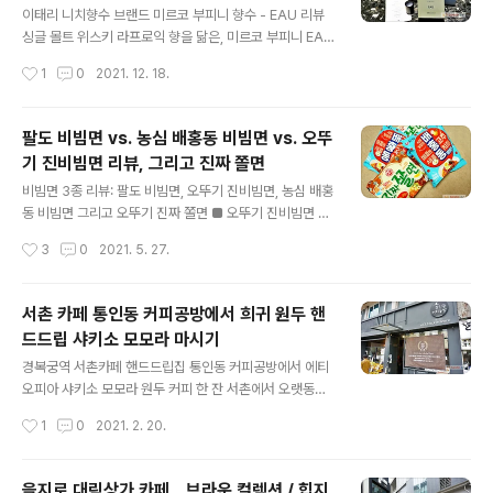
이태리 니치향수 브랜드 미르코 부피니 향수 - EAU 리뷰
싱글 몰트 위스키 라프로익 향을 닮은, 미르코 부피니 EAU
향수 이태리 니치향수 브랜드 - 미르코 부피니 Mirko Buf
작성시간
1
0
2021. 12. 18.
fini 오 노우스 코롱 EAU Noûs Cologne 리뷰. 알싸하고
매캐하게 퍼져 콕 꽂히는 모양새가 싱글 몰트 위스키 라프
로익의 피틋내와 비슷한 향수. 공개 노트에 언급은 없어도
팔도 비빔면 vs. 농심 배홍동 비빔면 vs. 오뚜
은밀히 OUD를 담았는지, 아니면 그것을 안 넣었어도 의도
기 진비빔면 리뷰, 그리고 진짜 쫄면
해서 침향 뉘앙스를 표현한 것인지 알 도리 없으나, 바나나
글 내용
1% 넣어서 가까스로 를 모면하고 를 허락 받는 수준으로,
비빔면 3종 리뷰: 팔도 비빔면, 오뚜기 진비빔면, 농심 배홍
라고 이름 붙인 웬만한 향수보다 훌륭한 오욷내. 특히나 2
동 비빔면 그리고 오뚜기 진짜 쫄면 ■ 오뚜기 진비빔면 출
년 만에 맡난 가성비 매우 극심히 훌륭한 향수 EAU. 미르
시한 작년 한 봉 먹어 본 후 두 봉째는 뜯지 않은 비빔면. 올
작성시간
3
0
2021. 5. 27.
코 부피니 피렌체 홈페이지: mirkobuffinifi..
해 생산분에는 소스 배합에 변화가 있는지 모르지만, 원년
의 소스 레시피 그대로인데 CF 내용에만 혹하게 힘을 준
것인지는 모르는 바. ■ 오뚜기 진짜 쫄면 이거는 제목 대로
서촌 카페 통인동 커피공방에서 희귀 원두 핸
진짜 대박 소스인 것이, CF 속 묘사에 비례하지 않게 평범
드드립 샤키소 모모라 마시기
무덤덤한 진비빔면과 달리 진짜 쫄면은 ('쫄면'의 창시자이
글 내용
며 기원이라 불리는) 신포우리만두 쫄면에 필적하는 매우
경복궁역 서촌카페 핸드드립집 통인동 커피공방에서 에티
심히 탁월한 장맛. 건국 이래 한반도에 출현한 라면식품기
오피아 샤키소 모모라 원두 커피 한 잔 서촌에서 오랫동안
업(라면, 냉면 등), 냉장식품기업(조리 떡볶이 등)의 제품들
커피 내리고 있는 카페 통인동 커피공방 통인동 커피공방
작성시간
1
0
2021. 2. 20.
을 통틀어서 가장 완성도 높은 [고추장 베이스 소스]로 선
은 시중 카페에서 잘 안 보이는 원두 _ 에티오피아 샤키소
정할 수 있..
지방의 모모라(Mormora) 커피 원두를 맛볼 수 있는 커피
집. BROWN 브라운 커피·카페 문화 웹진 & 마켓플레이스,
을지로 대림상가 카페 _ 브라운 컬렉션 / 힙지