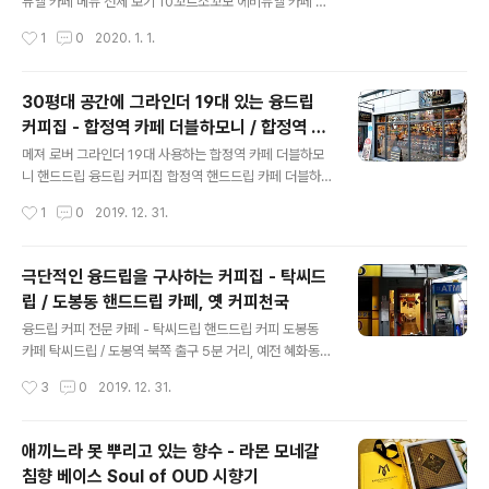
주식 거래에서 5% 이상 폭등 → 아래 기사 참고. 시간외 단
뷰엘 카페 메뉴 전체 보기 10꼬르소꼬모 에비뉴엘 카페 롯
일가 종가: 씨젠 ▲ 5.53 랩지노믹스 ▲ 5.57 바이오니아
데백화점 에비뉴엘 5층에 있는 패션&디자인 편집샵과 카
작성시간
1
0
2020. 1. 1.
↑10 이들 중에서 내일 상승 동력 1위는 신종 코로나 바이
페를 겸하는 공간 명동 한복판 상당히 차분한 분위기 망중
러..
한의 호젓한 숨은 카페 아메리카노 6,000원 10꼬르소꼬
모 청담 아메리카노는 갑절 가격 12,000원 10꼬르소꼬모
30평대 공간에 그라인더 19대 있는 융드립
모든 음료 메뉴에 곁들여 나오는 초콜릿. 10꼬르소꼬모 에
커피집 - 합정역 카페 더블하모니 / 합정역 5
비뉴엘 카페 메뉴 에스프레소, 에스프레소 더블, 아메리카
글 내용
번출구 대각선
노 6천원 / 아이스 7천원 카페 라떼 7천원 / 아이스 8천원
메져 로버 그라인더 19대 사용하는 합정역 카페 더블하모
니 핸드드립 융드립 커피집 합정역 핸드드립 카페 더블하
모니 위치: 합정역 5번출구 대각선 위치 2번출구 뒤 3분
작성시간
1
0
2019. 12. 31.
거리 커알못을 자인하는 어떤 e는 이곳 방문한 블로그 후
기에서,나란히 놓여 있는 저것을 이라고 적기도 했던, 그렇
게 애꿎은 정체성 수난시대를 겪고 있는 더블하모니의 그
극단적인 융드립을 구사하는 커피집 - 탁씨드
라인더.합정역5번출구 대각선 합정역 2번 출구 3분 거리
립 / 도봉동 핸드드립 카페, 옛 커피천국
에 있는 30평 공간에 메져 로버 일렉트로닉 15대 포함 그
글 내용
라인더 19대를 사용하는 작은 커피집 _ 더블하모니아는 사
융드립 커피 전문 카페 - 탁씨드립 핸드드립 커피 도봉동
람은 벌써 알고 자주 가며 모르는 사람은 10년이 지나도 통
카페 탁씨드립 / 도봉역 북쪽 출구 5분 거리, 예전 혜화동
모를 바리스타들의 커피투어 성지聖地 _ 더블하모니 요란
융드립 카페 커피천국 탁씨드립 도봉동 카페 도봉역 북쪽
작성시간
3
0
2019. 12. 31.
하게 나대거나 과시하지 않고, 지향하는 정신을 조용히 실
출구에서 5분 거리 blog.naver.com/biotak 마시는 이
천하는 커피집 자신들의 노력과 결과물..
의 기호, 구미에 따라 아주 드물게 원두 100g으로 한 잔을
추출하기도 하는, 실험성 농후한, 극단적 융드립 커피집: 탁
애끼느라 못 뿌리고 있는 향수 - 라몬 모네갈
씨드립 / 도봉역 옛) 커피천국 / 혜화동 사람들이 잘 모르는
침향 베이스 Soul of OUD 시향기
커피집 품질도 상당히 겸비했는데, 카페 매장 판매 원두치
글 내용