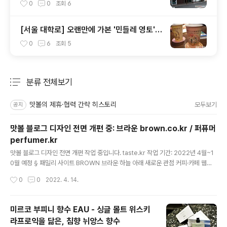
가 제일 맛있게 먹고 있는 집 / 율촌 칡냉면
0
0
조회
6
[서울 대학로] 오랜만에 가본 '민들레 영토',
운영 방식이 바뀌어 있었네
0
6
조회
5
분류 전체보기
주요 글 목록
맛볼의 제휴·협력 간략 히스토리
모두보기
공지
맛볼 블로그 디자인 전면 개편 중: 브라운 brown.co.kr / 퍼퓨머
perfumer.kr
글 내용
맛볼 블로그 디자인 전면 개편 작업 중입니다. taste.kr 작업 기간: 2022년 4월~1
0월 예정 § 패밀리 사이트 BROWN 브라운 하늘 아래 새로운 관점 커피·카페 웹진
& 마켓플레이스, 브랜딩, 포지셔닝, 네이밍 brown.kr ｜ brown.co.kr instagra
작성시간
0
0
2022. 4. 14.
m.com/brown.co.kr 향수 웹진 _ 퍼퓨머 향수, 향기, 브랜드, 가게, 사람에 관한 이
야기 향기 비즈니스 __ 브랜딩, 포지셔닝, 리뷰 perfumer.kr ｜ instagram.com/
perfumer.kr
미르코 부피니 향수 EAU - 싱글 몰트 위스키
라프로익을 닮은, 침향 뉘앙스 향수
글 내용