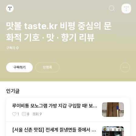
검색하기
티스토리
맛볼 taste.kr 비평 중심의 문
화적 기호 · 맛 · 향기 리뷰
구독자
0
구독하기
방명록
신고하기 레이어
열기
인기글
루이비통 모노그램 가방 지갑 구입할 때! 보증
서 개런티카드라는 것은 없다 (짝퉁에는 있
1
8
조회
9
다)
[서울 신촌 맛집] 전세계 칡냉면들 중에서 내