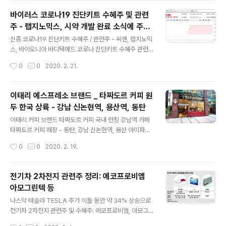
단키트 관련주의 대장주 기업: 씨젠 (SeeGene) 뉴스 동
바이러스 코로나19 진단키트 수혜주 및 관련
영상 링크: edition.cnn.com/2020/03/12/asia/coro
주 - 랩지노믹스, 시약 개발 완료 소식에 주가
navirus-south-korea-testing-intl-hnk/index.htm
글 내용
상한가
l● 2020년 3월 17일자 CNN이 재차 보도한 씨젠 (See
신종 코로나19 진단키트 수혜주 / 관련주 - 씨젠, 랩지노믹
Gene) Why South Korea has so few coronavirus
스, 바이오니아 바디텍메드 코로나 진단키트 수혜주 관련
deaths while Italy has so..
기업 명단 이미지: 네이버 증권 랩지노믹스 페이지바이러
작성시간
0
0
2020. 2. 21.
스 코로나19 진단키트 개발사 중 한 기업은 랩지노믹스가
코로나19 진단키트 개발 완료했다는 소식에 2020년 2월
20일 주가는 개장 20분만인 약 9시 20분에 상한가에 진
이태리 에스프레소 브랜드 _ 타짜도르 커피 원
입해서 3시 30분까지 상한가를 유지하며 장 마감. *관련
두 한국 상륙 - 강남 신논현역, 용산역, 동탄
기사 랩지노믹스, 코로나19 진단 키트 개발 완료에 '상한
글 내용
가' / 한국경제 2020년 2월 20일 news.naver.com/m
이태리 커피 브랜드 타짜도르 커피 국내 런칭 강남역 카페
ain/read.nhn?mode=LSD&mid=sec&sid1=101&
타짜도르 커피 매장 - 동탄, 강남 신논현역, 용산 아이파크
oid=015&aid=0004293480 코로나19 진단키트 수
몰 타짜도르 원두 가격 용량 매장 판매 타짜도르 TAZZA
작성시간
0
0
2020. 2. 19.
혜주 관련주: 랩지노믹스, 씨젠, 바이오니아, 바..
D'ORO 강남 / 강남역에서는 조금 멀고 신논현역에서 매
우 가까운 카페이태리 본사와 라이센스 계약 체결로 국내
공식 상륙한 타짜도르 커피.이태리 본사 생산 완제품 원두
전기차 2차전지 관련주 정리: 에코프로비엠
사용. 현재 운영 매장 모두 본사 직영. 1호 동탄 2018년 10
아모그린텍 등
월 2호 강남 2019년 7월 / 신논현역 교보문고 뒤 3호 용
글 내용
산 2019년 8월 / 용산역 아이파크몰 그동안은 타짜도르의
나스닥 테슬라 TESLA 주가 이틀 동안 약 34% 상승으로
완제품 원두를 국내에 수입해서 주로 카페에 납품하는 유
전기차 2차전지 관련주 및 수혜주: 에코프로비엠, 아모그
통 기업까지만 있었는데 이제는 본사가 한반도에 직접 상
린텍, 에이에프더블류, 앨앤에프 2020년 2월 4일 미국 나
작성시간