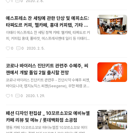
1
0
2020. 2. 6.
륙. 타짜도르 커피 메뉴 큰 카테고리: 에스프레소, 커피, 비
스닥 상장 전기차 기업 테슬라 TESLA의 주가가 장중 2
커피 타짜도..
3%까지 폭등했다가 13.73% 상승으로 마감하고 시간외
는 17%까지 상승하는 경이적인 주가를 기록.이는 전날 2
에스프레소 잔 세팅에 관한 단상 및 에피소드:
월 3일 19.89% 급등에 이은 상승으로 이틀 동안 약 34%
타짜도르 커피, 헬카페, 홍대 커피랩, 기타 여
의 상승 수치. 이에 따라 국내 전기차, 2차전지 관련주로 강
글 내용
러 카페들
력한 수혜주가 예상되는, 전기차 2차전지 완제품 제조사에
이태리 에스프레소 잔 세팅 정책 카페: 헬카페, 타짜도르 커
납품하는 부품제조기업 주요 종목 정리:에코프로비엠: 2월
피, 커피립 홍대, 폴바셋, 에스프레사멘테 일리 등 이태리
3일 20.98% 상승 우리산업홀딩스: 2월 5일 8.06% 상
커피 브랜드 타짜도르 강남 매장 ■ 이태리 에스프레소 방
작성시간
0
0
2020. 2. 5.
승 아모그린텍: 테슬라에 납품 에이에프더블류, 코스모신
식을 따르는 소수의 카페 에스프레소 잔 세팅에 있어서 원
소재, 포스..
조 나라인 이태리의 정통 방식을 엄격히 고수해서, 두꺼운
데미타스에 1회 사용분 설탕과 스푼을 함께 곁들여 제공. -
코로나 바이러스 진단키트 관련주 수혜주, 씨
커피랩 / 홍대 - 타짜도르 커피 / 강남, 동탄, 용산역 아이파
젠에서 개발 돌입 2월 출시할 전망
크 - 헬카페 / 이태원 보광동 - 에프스레사멘테 일리 - 폴바
글 내용
셋 ▶ 헬카페 에피소드: 에스프레소 주문 후 직원 추출해서
코로나 바이러스 진단키트 관련주 - 진단시약 수혜주 씨젠,
바에 놓았는데, 바로 자리에 가져가지 않고 바 뒷 배경으로
바이오니아, 랩지노믹스 씨젠(Seegene), 우한 페렴 코로
데이타스를 촬영을 하느라 2분 이상 방치하는 상황이 되
나 바이러스 진단키트를 개발 2월에 출시할 전망 그림- 씨
작성시간
1
0
2020. 1. 29.
니, 눈앞의 상황을 안절부절하던 바리스타(임선생)은 "에스
젠 홈페이지 이미지 우한 폐렴, 신종 코로나 바이러스 관련
프레소는 ..
주로 마스크 제조 기업에 이어 주목 받고 있는 신종 코로나
바이러스 진단키트 관련주 수혜주 기업 명단:바디텍메드,
패션 디자인 편집샵 _ 10꼬르소꼬모 에비뉴엘
씨젠, 바이오니아, 랩지노믹스, 수젠텍, 녹십자엠에스, 피씨
카페 리뷰 및 메뉴 / 롯데백화점 소공점
엘 등 특히 아래 기업 세 곳은 정부 질병관리본부의 협력 업
글 내용
체에 명단에 포함되어 2020년 1월 29일 시간외 단일가
명동 카페 10꼬르소꼬모 에비뉴엘점 10꼬르소꼬모 에이