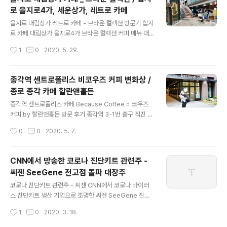
브랜딩, 네이밍, 포지셔닝 brown.kr brown.co.kr 인스
로 을지로4가, 세운상가, 레트로 카페
타그램 instagram.com/brown.co.kr 에티오피아 샤키
글 내용
소 모모라를 처음 맛났던 곳은 루소랩 삼청점 시절 2층 핸
을지로 대림상가 레트로 카페 - 브라운 컬렉션 방문기 힙지
드드립바. 여타 원두들과 다르게 확인히 독특한 냄새 때문
로 카페 대림상가 을지로4가 브라운 컬렉션 커피 메뉴 대
에 한 번만 겪어도 다음에 여러 원두들 중에서 익명 감별해
림상가에 카페가 밀집한 3층 바깥길로 올라가는 계단. 서
작성시간
1
0
2020. 5. 29.
도 그것을 바로 알아맞힐 수 있는 커피 종자 _ 샤키소 모모
울 중심가를 관통하며 건축한 대림상가, 세운상가, 삼풍상
라..
가, 신성상가, 진양상가, 인현상가 등 50년 이상 주상복합
상가들의 계단은 오랜 세월에 약해진 탓에 모두 철강 보강
종각역 센트로폴리스 비코우즈 커피 변화상 /
공사로 그 역할을 유지. 특히 진양 상가 계단에 붙어 있는
종로 종각 카페 할란앤홀든
서울시 중구청의 위험 경고문은 스릴 만쩜. 재난위험시설
글 내용
지정 D등급 안내 표지판 소재지: 서울특별시 중구 퇴계로
종각역 센트로폴리스 카페 Because Coffee 비코우즈
217 대상: 진양상가 인공데크(인공도로) 지정 등급: D등급
커피 by 할란앤홀든 방문 후기 종각역 3-1번 출구 직진 센
(2014년 12월10일) 사용 제한 지정 사유(위험요인): 콘크
트로폴리스 빌딩 1층의 비코우즈 커피. 개점 초기 2020년
작성시간
0
0
2020. 5. 7.
리트 박락 및 균열안전점검 관리부서: 중구청 도로시설과
7월부터 2019년 하반기를 지나 대략 2020년 2월 이후
힙지로의 한 축 대림..
에 변화한 비코우즈 커피의 요소들 ● 영업시간 - 이전 평
일 7시30분 ~ 19시 (soft opening hours - Decemb
CNN에서 방송한 코로나 진단키트 관련주 -
er 2019) 토요일 11시~18시 공휴일/일요일 휴무 - 현재
씨젠 SeeGene 전고점 돌파 대장주
평일 7시30분 ~ 22시 (3시간 연장) 토요일/공휴일 11시
글 내용
~ 18시 일요일만 휴무 ● 가격아메리카노 기준 3,500원
코로나 진단키트 관련주 - 씨젠 CNN에서 코로나 바이러
에서 4,700원으로 인상 음료 메뉴 평균 1,200원 ↑ → 인
스 진단키트 생산 기업으로 조명한 씨젠 SeeGene 진단
상이기는 하지만, 개점 초기 프로모션 성격의 임시 염가 기
키트 생산 기업: 씨젠, 손젠트, 랩지노믹스, 피씨엘, 코젠바
작성시간
1
0
2020. 3. 18.
간 이후에 정규 가격 책정 ..
이오텍 등 화면: CNN 뉴스 갈무리 (cnn.com) ● 2020
년 3월 12일, 17일자 CNN 뉴스에서 조명한 코로나19 진