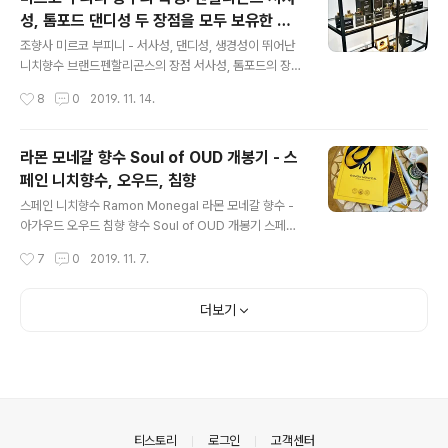
1분 - 영업시간: 월-금 오전7:30~저녁7:00 / 토 오전11:
성, 톰포드 댄디성 두 장점을 모두 보유한 조
00~저녁6:00 / 휴무 일·공휴일 - 비코우즈 커피... 글로벌
글 내용
향사 브랜드
SPA 브랜드 할란앤홀든(harlan + holden)의 커피 사업
조향사 미르코 부피니 - 서사성, 댄디성, 생경성이 뛰어난
부문 - 종각역 센트로폴리스 2019년 7월 개점 - 현재 전
니치향수 브랜드펜할리곤스의 장점 서사성, 톰포드의 장점
세계 매장 마닐라, 서울 두 곳 - 20..
댄디성 두 요소에서 강한 모습의 미르코 부피니 향수, 조향
작성시간
8
0
2019. 11. 14.
사 브랜드 애써 많이 판매하려는 궁리는 없이 그저 뚜벅뚜
벅 만드는 것으로 보이는 니치향수 브랜드_ 미르코 부피니
MIRKO BUFFINI 톰포드가 잘 내는 [댄디성]펜할리곤스
라몬 모네갈 향수 Soul of OUD 개봉기 - 스
가 한가락 하는 [서사성]이 두 요소에서 평균 이상을 표현
페인 니치향수, 오우드, 침향
하는 미르코 부피니. 거기에, 브랜드 입장에서는 시장 확장
글 내용
성에 양날의 검과 같은 [생경성]:세상에 좀처럼 안 보이는
스페인 니치향수 Ramon Monegal 라몬 모네갈 향수 -
색다른 향취 추구, 냄새의 특이성을 향수 선택의 1순위에
아가우드 오우드 침향 향수 Soul of OUD 개봉기 스페인
두는 이에게는 더할 나위 없는데,내 취향보다는 남들이 선
니치향수 브랜드 라몬 모네갈(Ramon Monegal)에서 출
작성시간
7
0
2019. 11. 7.
호할(꺼려하지 않을) 만한, 남들에게 호감 살 만한(남들에
시한 침향(Agarwood; OUD) 향수 컬렉션 [DON'T TO
게 잘 보임 지향 알랑방..
UCH MY OUDS] 3부작 중에서 Soul of OUD 구입 - 5
0ml 506,000원 * 관련 글 라몬 모네갈 침향 향수 Soul
더보기
of OUD 시향기 taste.kr/1743 지구상 존재하는 침향을
표방하는 향수들 가운데, 한 번이라도 맡아 봤던 50여 종
침향 향수들 중 엄선한 베스트 3 순위를 단숨에 갈아치우
고 1위에 등극한 침향 향수의 꼭대기... Soul of OUD. "말
할 수 없는 것에는 침묵해야 한다"는 비트겐슈타인의 금언
에도 불구하고 ..
의안내
티스토리
로그인
고객센터