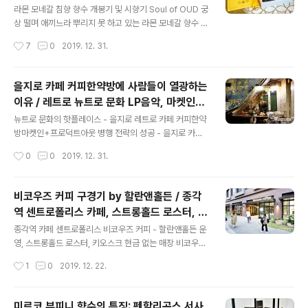
고는 가격이 많이 저렴한 커피집 더치커피는 상당히 맛있
라몬 모네갈 침향 향수 개봉기 및 시향기 Soul of OUD 궁
는 커피집 상권이 폭망하든 공동화 현상이 생기든, 오직 올
상 떨며 애끼느라 뿌리지 못 하고 있는 라몬 모네갈 향수 S
리기만 알 뿐 내리는 건 통 모르는 점포 임대차 현실이 거기
oul of OUD 소울 오브 오우드 라몬 모네갈 침향 향수 시
작성시간
7
0
2019. 12. 31.
서 7년 커피 내리던 주인장을 도심에서 외곽으로 내동댕이
리즈 DON'T TOUCH MY OUDS 컬렉션 4종 중 하나 S
패대..
oul of Oud 50ml 1. "말할 수 없는 것에는 침묵해야 한
다" 라는 뭔 양반의 금언에도 불구하고 주저리주저리 부질
을지로 카페 커피한약방에 사람들이 열광하는
없이 하릴없이 말할 수밖에 없는 향수 2. 뿌리면 공간에 퍼
이유 / 레트로 뉴트로 문화 LP음악, 마켓인
진 향이 햇살처럼 광채로 변하는 놀라운 체험 3. 향의 격에
글 내용
+프로덕트아웃 전략
부합하는 케이스의 위상 4. 구입했던 향수들 중 (용량 대
뉴트로 문화의 핫플레이스 - 을지로 레트로 카페 커피한약
비) 가장 비싼 향수: 506,000원 처음에 가격 봤을 때는
방마켓인+프로덕트아웃 병행 전략의 성공 - 을지로 카페
"대체 뭔데? 그렇게 비싸면 혹할 줄 알고? Oud 이름 달고
뉴트로 LP 음악 다방 _ 커피한약방 영화 라라랜드가 유행
작성시간
0
0
2019. 12. 31.
넨장 비싸기만 한 종자 여럿 봤는데...
할 때는 라라랜드 OST 음반을, 사람들이 드라마 밥 잘 사
주는 예쁜 누나에 빠졌을 때는 Stand by Your Man 가수
의 음반을, 사람들이 영화 보헤미안 랩소디에 홀릭하는 시
비코우즈 커피 구경기 by 할란앤홀든 / 종각
기에는 퀸의 음반을. 한 가지만 할 줄 알거나, 어느 한 쪽에
역 센트로폴리스 카페, 스트롱홀드 로스터, 키
만 치우치지 않고, 즉, 나만의 분명한 길이 있다며 가오 후
글 내용
오스크 현금 없는 매장
까시 이빠이, 자기도취 과잉, 허세 만땅, 엄근진하지 않고,
종각역 카페 센트로폴리스 비코우즈 커피 - 할란앤홀든 운
마켓인(market in = 소비자의 기호와 니즈 충족 지향 경
영, 스트롱홀드 로스터, 키오스크 현금 없는 매장 비코우즈
영)과 프로덕트 아웃(product out = 소비자의 필요를 좇
커피 because coffee by harlan + holden instagra
작성시간
1
0
2019. 12. 22.
기 보다는 자신의 상품으로 소비자를 설득하고 이끌며 시
m.com/harlanholden instagram.com/harlanhold
장..
en.coffee - 주소: 도로명 서울 종로구 우정국로 26 / 지
번 서울 종로구 공평동 5. - 위치 : 종각역 3-1번 출구 직진
미르코 부피니 향수의 특징: 펜할리곤스 서사