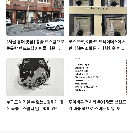
스크림
커피
[서울 홍대 맛집] 참숯 로스팅으로
코스트코, 이마트 트레이더스에서
독특한 핸드드립 커피를 내준다는
판매하는 조말론 - 니치향수 면세
/ 칼디
점, 백화점 가격
누구도 예외일 수 없는.. 권위에 대
루이비통 전시회 #01 명품 브랜드
한 복종 - 스탠리 밀그램의 인간심
가 대중 속으로 스며든 이유, 토킹
리실험, 학력, 명품가방, 외모의 권
페이스, LV SERIES
위