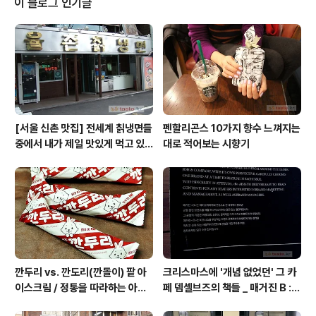
이 블로그 인기글
한옥 옆에 빨간 문이 있는 오래된 양옥 건물이 카페 코. 건
물에서 이정도 연식은 매우 오래된 축에 속하지는 않는다.
비슷한 연식의 건물에 자리 하고 있는 카페로 새바람이 오
는 그늘도 있다. 빨간 문은 사용되는 목적보다는 건물 디자
인의 한 요소로서 ..
[서울 신촌 맛집] 전세계 칡냉면들
펜할리곤스 10가지 향수 느껴지는
중에서 내가 제일 맛있게 먹고 있
대로 적어보는 시향기
는 집 / 율촌 칡냉면
깐두리 vs. 깐도리(깐돌이) 팥 아
크리스마스에 '개념 없었던' 그 카
이스크림 / 정통을 따라하는 아류
페 뎀셀브즈의 책들 _ 매거진 B :
의 모습, 서주아이스주 우유 아이
아우디, 캐나다구스, 인텔리젠시아