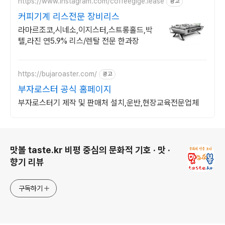
https://www.instagram.com/coffeegige.lease
광고
커피기계 리스전문 장비리스
라마르조코,시네소,이지스터,스트롱홀드,박
텔,라진 연5.9% 리스/렌탈 전문 한과장
https://bujaroaster.com/
광고
부자로스터 공식 홈페이지
부자로스터기 제작 및 판매처 설치,운반,현장교육전문업체
로그 정보
맛볼 taste.kr 비평 중심의 문화적 기호 · 맛 ·
향기 리뷰
구독하기