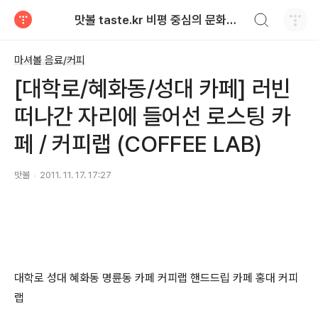
검색하기
맛볼 taste.kr 비평 중심의 문화적 기호 · 맛 · 향기 리뷰
티스토리
마셔볼 음료/커피
[대학로/혜화동/성대 카페] 러빈
떠나간 자리에 들어선 로스팅 카
페 / 커피랩 (COFFEE LAB)
맛볼
2011. 11. 17. 17:27
대학로 성대 혜화동 명륜동 카페 커피랩 핸드드립 카페 홍대 커피
랩