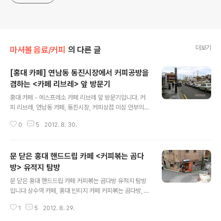
더보기
마셔볼 음료/커피
의 다른 글
[홍대 카페] 연남동 동진시장에서 커피공방을
겸하는 <카페 리브레> 앞 방문기
글 내용
홍대 카페 - 에스프레소 카페 리브레 앞 방문기입니다. 커
피 리브레, 연남동 카페, 동진시장, 커피상점 이심 안부의
형식을 빌어 은근히 압박하시는 카르니안님의 카페 투어
0
5
2012. 8. 30.
말씀이 있어서 뭐라도 써야겠다는 생각에 위시리스트를 들
여다봤더니 겸사겸사 동선이 겹치는 카페 리브로가 있어서
장바구니에 넣었다. 지난 6월 중순에 없어진 커피볶는 곰
문 닫은 홍대 핸드드립 카페 <커피볶는 곰다
다방 유적지를 눈으로 확인하고 연남동의 카페 리브레로
향했다. 연남동 그 동네에 처음 가는 사람이 카페 리브레에
방> 유적지 탐방
글 내용
가려면 홍대입구역 3번출구에서 지도 약도를 보고 움직이
문 닫은 홍대 핸드드립 카페 커피볶는 곰다방 유적지 탐방
는게 정석이다. 지도 검색에서 커피 리브레와 카페 리브레
입니다 상수역 카페, 홍대 빈티지 카페 커피볶는 곰다방, 문
가 나오길래, 포털 담당자가 업체를 중복등록하는 경우가
닫는 개인카페, 카페베네 매장 수 문 닫은 커피볶는 곰다방
많아서 같은 곳이겠거니 생각하고 커피 리브레를 찍었다.
1
5
2012. 8. 29.
홍대 정문 맞은 편 골목에 있던 빈티지 핸드드립 카페 커피
태풍 전날(27일)의 올여름 마지막 끈적이는 ..
볶는 곰다방이 6월 중순 문을 닫는다는 소식을 두 달 전에