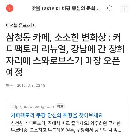
검색하기
맛볼 taste.kr 비평 중심의 문화적 기호 · 맛 · 향기 리뷰
티스토리
마셔볼 음료/커피
삼청동 카페, 소소한 변화상 : 커
피팩토리 리뉴얼, 강남에 간 창희
자리에 스와로브스키 매장 오픈
예정
맛볼
2012. 9. 8. 22:18
http://m.coupang.com
광고
커피팩토리 쿠팡 당신의 취향을 찾아보세요
신선한 커피팩토리, 집에서 바로 즐기세요! 와우회원 무제한
무료배송. 고소하고 부드러운 원두, 쿠팡에서 당신의 딱 맞는