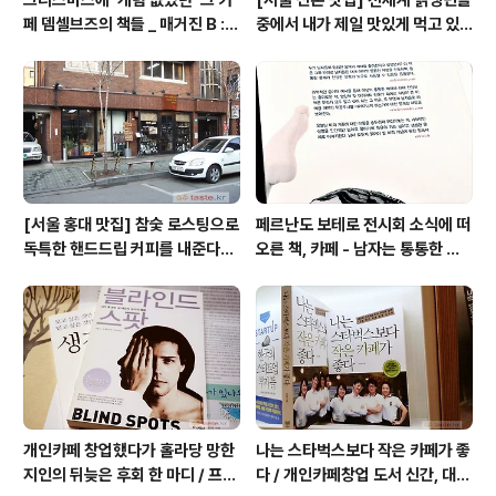
페 뎀셀브즈의 책들 _ 매거진 B :
중에서 내가 제일 맛있게 먹고 있
아우디, 캐나다구스, 인텔리젠시아
는 집 / 율촌 칡냉면
커피
[서울 홍대 맛집] 참숯 로스팅으로
페르난도 보테로 전시회 소식에 떠
독특한 핸드드립 커피를 내준다는
오른 책, 카페 - 남자는 통통한 여
/ 칼디
자를 좋아한다, 외계인 커피
개인카페 창업했다가 홀라당 망한
나는 스타벅스보다 작은 카페가 좋
지인의 뒤늦은 후회 한 마디 / 프랜
다 / 개인카페창업 도서 신간, 대전