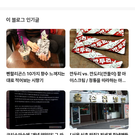
들었었다. 많이 애착을 가졌던 곳은 아니지만 핸드드립하
는 아날로그스러운 커피점으로 나름의 존재감이 있었던 곳
이라서, 폐점 사실을 누구한테서 듣는 소식과 인터넷 검색
이 블로그 인기글
으로만 확인해서는 성이 안차고, 홍대 근처 가는 길에 방문
해서 실물을 육안 확인해야 밀린 숙제를 마무리 하는 거였
다. 이날의 커피볶는 곰다방 유적지 탐방은 카르니안님 덕
분(?)으로 연남동의 어느 카페 방문하는 길에 이루어진 순
례이기도 했다. 계속 사라져가고 ..
펜할리곤스 10가지 향수 느껴지는
깐두리 vs. 깐도리(깐돌이) 팥 아
대로 적어보는 시향기
이스크림 / 정통을 따라하는 아류
의 모습, 서주아이스주 우유 아이
스크림
크리스마스에 '개념 없었던' 그 카
[서울 신촌 맛집] 전세계 칡냉면들