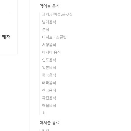
먹어볼 음식
과자,건어물,군것질
남미음식
분식
와 쾌적
디저트 · 초콜릿
서양음식
아시아 음식
인도음식
일본음식
중국음식
태국음식
한국음식
퓨전음식
해물음식
회
마셔볼 음료
커피