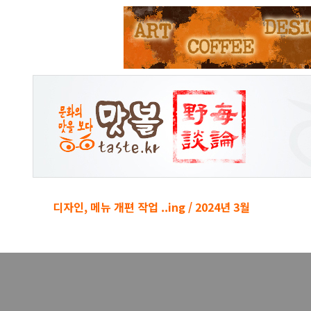
본문 바로가기
디자인, 메뉴 개편 작업 ..ing / 2024년 3월
경박단소 키