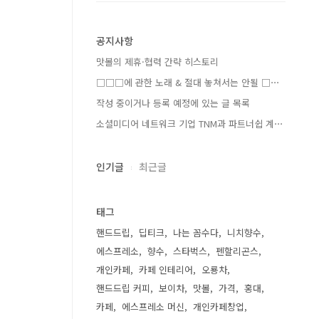
공지사항
맛볼의 제휴·협력 간략 히스토리
□□□에 관한 노래 & 절대 놓쳐서는 안될 □⋯
작성 중이거나 등록 예정에 있는 글 목록
소셜미디어 네트워크 기업 TNM과 파트너쉽 계⋯
인기글
최근글
태그
핸드드립
딥티크
나는 꼼수다
니치향수
에스프레소
향수
스타벅스
펜할리곤스
개인카페
카페 인테리어
오룡차
핸드드립 커피
보이차
맛볼
가격
홍대
카페
에스프레소 머신
개인카페창업