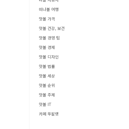
떠나볼 여행
맛볼 가격
맛볼 건강, 보건
맛볼 경영 팁
맛볼 경제
맛볼 디자인
맛볼 법률
맛볼 세상
맛볼 순위
맛볼 주제
맛볼 IT
카페 뚜왈렛