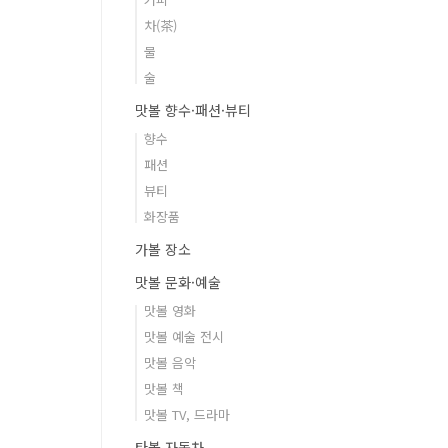
차(茶)
물
술
맛볼 향수·패션·뷰티
향수
패션
뷰티
화장품
가볼 장소
맛볼 문화·예술
맛볼 영화
맛볼 예술 전시
맛볼 음악
맛볼 책
맛볼 TV, 드라마
타볼 자동차