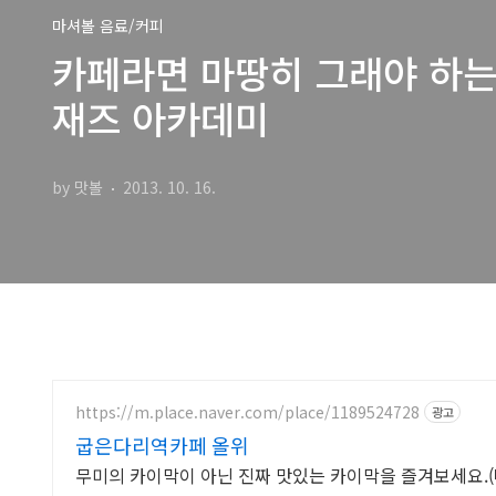
마셔볼 음료/커피
카페라면 마땅히 그래야 하는 두
재즈 아카데미
by 맛볼
2013. 10. 16.
https://m.place.naver.com/place/1189524728
광고
굽은다리역카페 올위
무미의 카이막이 아닌 진짜 맛있는 카이막을 즐겨보세요.(