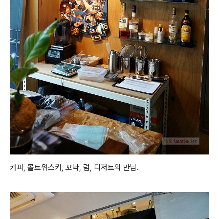
커피, 몰트위스키, 꼬냑, 럼, 디저트의 만남.