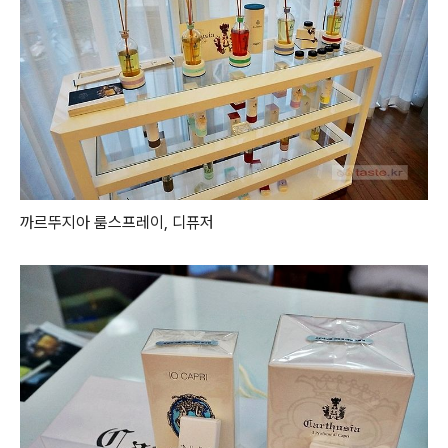
까르뚜지아 룸스프레이, 디퓨저