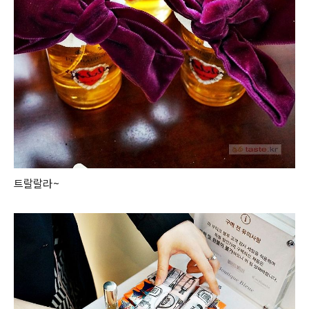
트랄랄라~