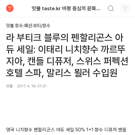
검색하기
맛볼 taste.kr 비평 중심의 문화적 기호 · 맛 · 향기 리뷰
티스토리
맛볼 향수·패션·뷰티/향수
라 부티크 블루의 펜할리곤스 아
듀 세일: 이태리 니치향수 까르뚜
지아, 캔들 디퓨저, 스위스 퍼펙션
호텔 스파, 말리스 묄러 수입원
맛볼
2017. 4. 18. 01:31
영국 니치향수 펜할리곤스 야듀 세일 50% 1+1 향수 디퓨저 캔들