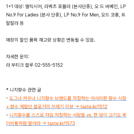
1+1 대상: 엘릭시어, 라쿼츠 포뮬라 (본사단종), 오 드 버베인, LP
No.9 For Ladies (본사 단종), LP No.9 For Men, 오드 코롱, 트
랄랄라 등
매장의 할인 품목 재고량 상황은 변동될 수 있음.
자세한 문의:
라 부티크 블루 02-555-5152
* 니치향수 관련 글
-
도그나 카우나 니치향수 브랜드를 자칭하는 아사리판 향수 시장
+ 향수 체험단 블로거의 쓰레기 리뷰 → taste.kr/1512
-
니치향수를 스스로 자임 자칭하는 사람들 vs. 한 덩이 고기도 루
이비통처럼 팔아라 → taste.kr/1573