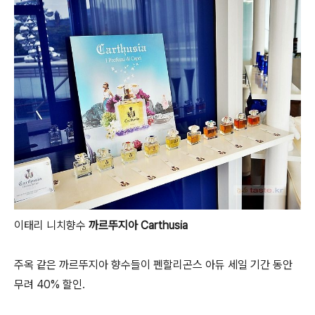
이태리 니치향수
까르뚜지아 Carthusia
주옥 같은 까르뚜지아 향수들이 펜할리곤스 아듀 세일 기간 동안
무려 40% 할인.