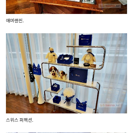
애머랜씬.
스위스 퍼펙션.